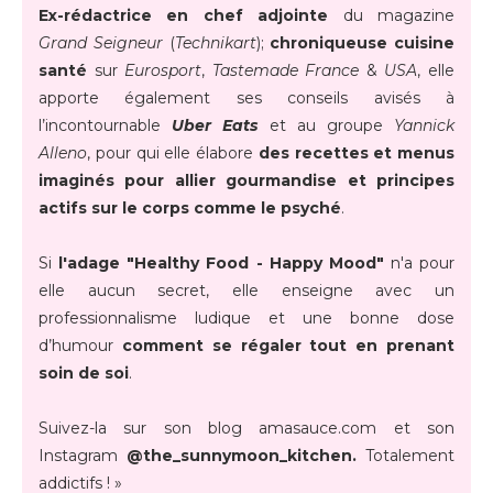
Ex-rédactrice en chef adjointe
du magazine
Grand Seigneur
(
Technikart
);
chroniqueuse cuisine
santé
sur
Eurosport
,
Tastemade France
&
USA
, elle
apporte également ses conseils avisés à
l’incontournable
Uber Eats
et au groupe
Yannick
Alleno
, pour qui elle élabore
des recettes et menus
imaginés pour allier gourmandise et principes
actifs sur le corps comme le psyché
.
Si
l'adage "Healthy Food - Happy Mood"
n'a pour
elle aucun secret, elle enseigne avec un
professionnalisme ludique et une bonne dose
d’humour
comment se régaler tout en prenant
soin de soi
.
Suivez-la sur son blog amasauce.com et son
Instagram
@the_sunnymoon_kitchen.
Totalement
addictifs ! »