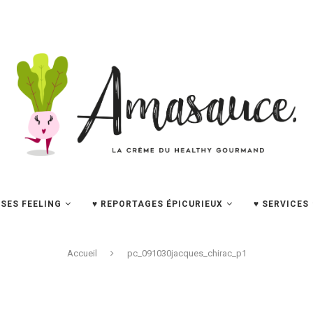
SES FEELING
♥ REPORTAGES ÉPICURIEUX
♥ SERVICES
Accueil
pc_091030jacques_chirac_p1
PC_091030JACQUES_CHIRAC_P1