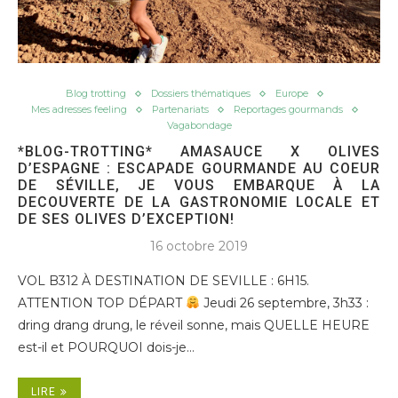
Blog trotting
Dossiers thématiques
Europe
Mes adresses feeling
Partenariats
Reportages gourmands
Vagabondage
*BLOG-TROTTING* AMASAUCE X OLIVES
D’ESPAGNE : ESCAPADE GOURMANDE AU COEUR
DE SÉVILLE, JE VOUS EMBARQUE À LA
DECOUVERTE DE LA GASTRONOMIE LOCALE ET
DE SES OLIVES D’EXCEPTION!
16 octobre 2019
VOL B312 À DESTINATION DE SEVILLE : 6H15.
ATTENTION TOP DÉPART
Jeudi 26 septembre, 3h33 :
dring drang drung, le réveil sonne, mais QUELLE HEURE
est-il et POURQUOI dois-je…
LIRE