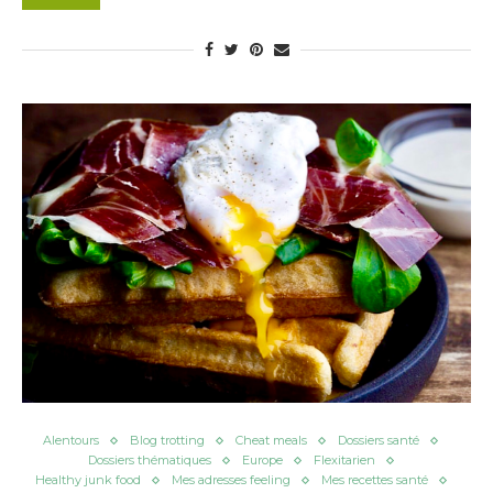
Alentours
Blog trotting
Cheat meals
Dossiers santé
Dossiers thématiques
Europe
Flexitarien
Healthy junk food
Mes adresses feeling
Mes recettes santé