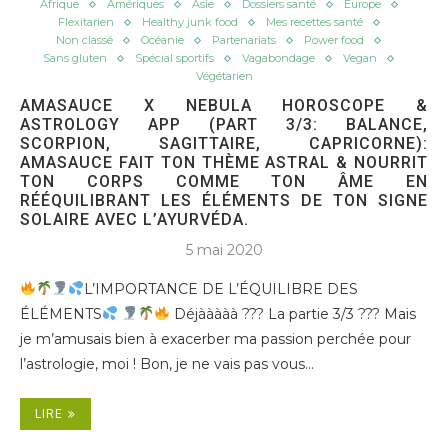
Afrique
Amériques
Asie
Dossiers santé
Europe
Flexitarien
Healthy junk food
Mes recettes santé
Non classé
Océanie
Partenariats
Power food
Sans gluten
Spécial sportifs
Vagabondage
Vegan
Végétarien
AMASAUCE X NEBULA HOROSCOPE &
ASTROLOGY APP (PART 3/3: BALANCE,
SCORPION, SAGITTAIRE, CAPRICORNE):
AMASAUCE FAIT TON THÈME ASTRAL & NOURRIT
TON CORPS COMME TON ÂME EN
RÉÉQUILIBRANT LES ÉLÉMENTS DE TON SIGNE
SOLAIRE AVEC L’AYURVÉDA.
5 mai 2020
L’IMPORTANCE DE L’ÉQUILIBRE DES
ÉLÉMENTS
Déjààààà ??? La partie 3/3 ??? Mais
je m’amusais bien à exacerber ma passion perchée pour
l’astrologie, moi ! Bon, je ne vais pas vous…
LIRE