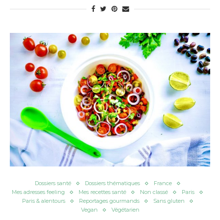
Dossiers santé
Dossiers thématiques
France
Mes adresses feeling
Mes recettes santé
Non classé
Paris
Paris & alentours
Reportages gourmands
Sans gluten
Vegan
Végétarien