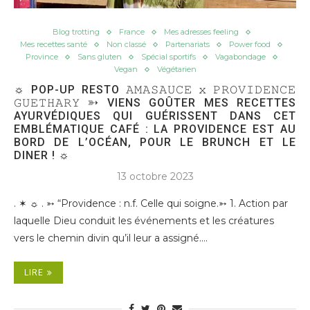
Blog trotting
France
Mes adresses feeling
Mes recettes santé
Non classé
Partenariats
Power food
Province
Sans gluten
Spécial sportifs
Vagabondage
Vegan
Végétarien
☼ POP-UP RESTO 𝙰𝙼𝙰𝚂𝙰𝚄𝙲𝙴 𝚡 𝙿𝚁𝙾𝚅𝙸𝙳𝙴𝙽𝙲𝙴
𝙶𝚄𝙴𝚃𝙷𝙰𝚁𝚈 ➳ VIENS GOÛTER MES RECETTES
AYURVÉDIQUES QUI GUÉRISSENT DANS CET
EMBLÉMATIQUE CAFÉ : LA PROVIDENCE EST AU
BORD DE L’OCÉAN, POUR LE BRUNCH ET LE
DINER ! ☼
13 octobre 2023
. ✶ ☼ . ➳ “Providence : n.f. Celle qui soigne.➳ 1. Action par
laquelle Dieu conduit les événements et les créatures
vers le chemin divin qu’il leur a assigné.…
LIRE