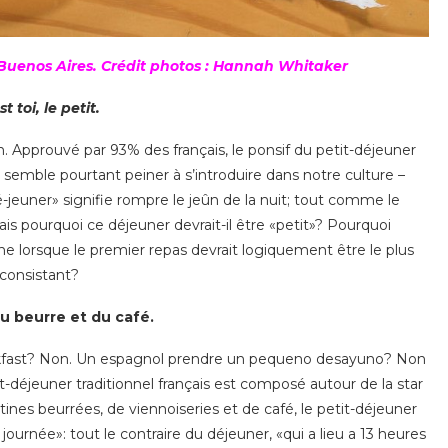
à Buenos Aires. Crédit photos : Hannah Whitaker
st toi, le petit.
. Approuvé par 93% des français, le ponsif du petit-déjeuner
semble pourtant peiner à s’introduire dans notre culture –
uner» signifie rompre le jeûn de la nuit; tout comme le
ais pourquoi ce déjeuner devrait-il être «petit»? Pourquoi
ne lorsque le premier repas devrait logiquement être le plus
consistant?
du beurre et du café.
reakfast? Non. Un espagnol prendre un pequeno desayuno? Non
it-déjeuner traditionnel français est composé autour de la star
tines beurrées, de viennoiseries et de café, le petit-déjeuner
journée»: tout le contraire du déjeuner, «qui a lieu a 13 heures