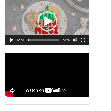
vidéo
00:00
00:59