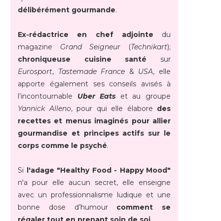
délibérément gourmande
.
Ex-rédactrice en chef adjointe
du
magazine
Grand Seigneur
(
Technikart
);
chroniqueuse cuisine santé
sur
Eurosport
,
Tastemade France
&
USA
, elle
apporte également ses conseils avisés à
l’incontournable
Uber Eats
et au groupe
Yannick Alleno
, pour qui elle élabore
des
recettes et menus imaginés pour allier
gourmandise et principes actifs sur le
corps comme le psyché
.
Si
l'adage "Healthy Food - Happy Mood"
n'a pour elle aucun secret, elle enseigne
avec un professionnalisme ludique et une
bonne dose d’humour
comment se
régaler tout en prenant soin de soi
.