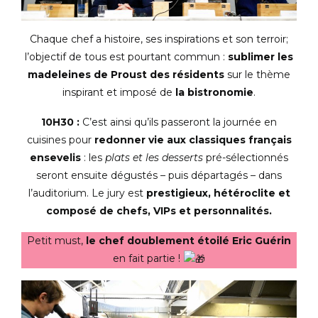
Chaque chef a histoire, ses inspirations et son terroir;
l’objectif de tous est pourtant commun :
sublimer les
madeleines de Proust des résidents
sur le thème
inspirant et imposé de
la bistronomie
.
10H30 :
C’est ainsi qu’ils passeront la journée en
cuisines pour
redonner vie aux classiques français
ensevelis
: les
plats et les desserts
pré-sélectionnés
seront ensuite dégustés – puis départagés – dans
l’auditorium. Le jury est
prestigieux, hétéroclite et
composé de chefs, VIPs et personnalités.
Petit must,
le chef doublement étoilé Eric Guérin
en fait partie !