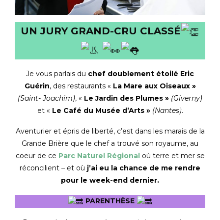
UN JURY GRAND-CRU CLASSÉ
Je vous parlais du
chef doublement étoilé Eric
Guérin
, des restaurants «
La Mare aux Oiseaux »
(Saint- Joachim)
, «
Le Jardin des Plumes »
(Giverny)
et «
Le Café du Musée d’Arts »
(Nantes)
.
Aventurier et épris de liberté, c’est dans les marais de la
Grande Brière que le chef a trouvé son royaume, au
coeur de ce
Parc Naturel Régional
où terre et mer se
réconcilient – et où
j’ai eu la chance de me rendre
pour le week-end dernier.
PARENTHÈSE