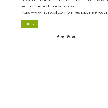
ensoleillée, histoire de kiffer ta bouffe en te rosissan
les pommettes toute la journée.
https://www.facebook.com/waffleshopbenyehouda
LIRE