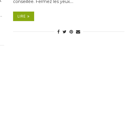
t
conseillée. Fermez les yeux.…
…
LIRE