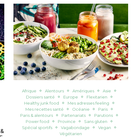
Afrique
Alentours
Amériques
Asie
Dossiers santé
Europe
Flexitarien
Healthy junk food
Mes adresses feeling
Mes recettes santé
Océanie
Paris
Paris & alentours
Partenariats
Parutions
Power food
Province
Sans gluten
Spécial sportifs
Vagabondage
Vegan
 &
Végétarien