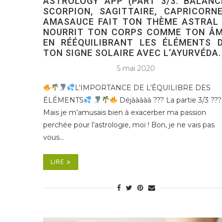
ASTROLOGY APP (PART 3/3: BALANC
SCORPION, SAGITTAIRE, CAPRICORNE
AMASAUCE FAIT TON THÈME ASTRAL
NOURRIT TON CORPS COMME TON Â
EN RÉÉQUILIBRANT LES ÉLÉMENTS 
TON SIGNE SOLAIRE AVEC L’AYURVÉDA.
5 mai 2020
L’IMPORTANCE DE L’ÉQUILIBRE DES
ÉLÉMENTS
Déjààààà ??? La partie 3/3 ???
Mais je m’amusais bien à exacerber ma passion
perchée pour l’astrologie, moi ! Bon, je ne vais pas
vous…
LIRE