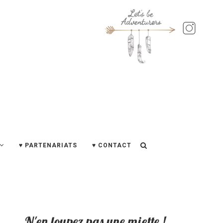
♥ PARTENARIATS
♥ CONTACT
N'en loupez pas une miette !