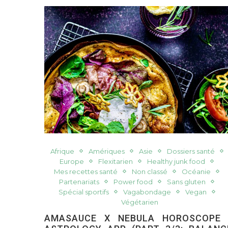
Afrique
Amériques
Asie
Dossiers santé
Europe
Flexitarien
Healthy junk food
Mes recettes santé
Non classé
Océanie
Partenariats
Power food
Sans gluten
Spécial sportifs
Vagabondage
Vegan
Végétarien
AMASAUCE X NEBULA HOROSCOPE