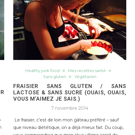
Healthy junk food
Mes recettes santé
Sans gluten
Végétarien
FRAISIER SANS GLUTEN / SANS
UR
LACTOSE & SANS SUCRE (OUAIS, OUAIS,
VOUS M’AIMEZ JE SAIS.)
7 novembre 2014
a
Le fraisier, c’est de loin mon gâteau préféré – sauf
n
que niveau diététique, on a déjà mieux fait. Du coup,