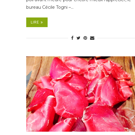
bureau Cécile Togni –…
LIRE