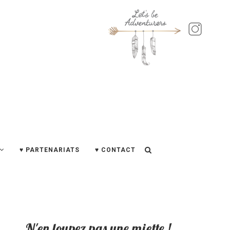
♥ PARTENARIATS
♥ CONTACT
N'en loupez pas une miette !