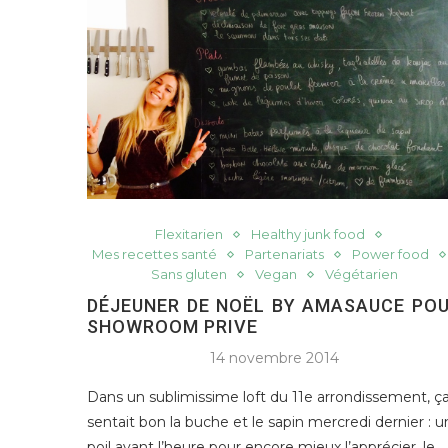
Flexitarien
Healthy junk food
Mes recettes santé
Partenariats
Power food
Sans gluten
Vegan
Végétarien
DÉJEUNER DE NOËL BY AMASAUCE PO
SHOWROOM PRIVE
14 novembre 2014
Dans un sublimissime loft du 11e arrondissement, ç
sentait bon la buche et le sapin mercredi dernier : u
poil avant l’heure pour encore mieux l’apprécier, le