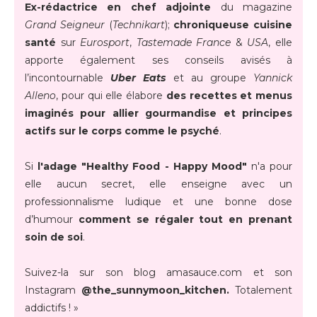
Ex-rédactrice en chef adjointe
du magazine
Grand Seigneur
(
Technikart
);
chroniqueuse cuisine
santé
sur
Eurosport
,
Tastemade France
&
USA
, elle
apporte également ses conseils avisés à
l’incontournable
Uber Eats
et au groupe
Yannick
Alleno
, pour qui elle élabore
des recettes et menus
imaginés pour allier gourmandise et principes
actifs sur le corps comme le psyché
.
Si
l'adage "Healthy Food - Happy Mood"
n'a pour
elle aucun secret, elle enseigne avec un
professionnalisme ludique et une bonne dose
d’humour
comment se régaler tout en prenant
soin de soi
.
Suivez-la sur son blog amasauce.com et son
Instagram
@the_sunnymoon_kitchen.
Totalement
addictifs ! »