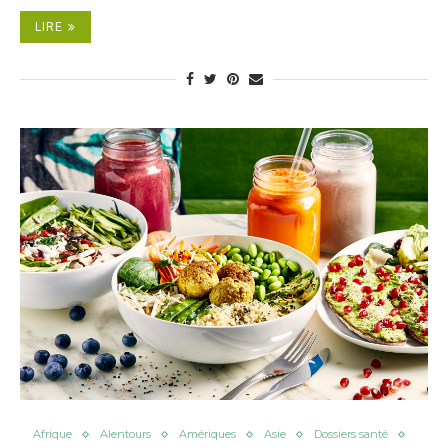
LIRE
Afrique
Alentours
Amériques
Asie
Dossiers santé