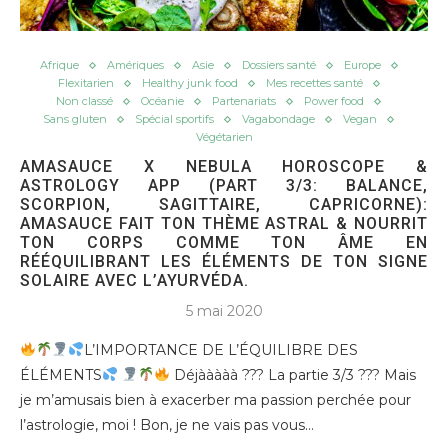
Afrique
Amériques
Asie
Dossiers santé
Europe
Flexitarien
Healthy junk food
Mes recettes santé
Non classé
Océanie
Partenariats
Power food
Sans gluten
Spécial sportifs
Vagabondage
Vegan
Végétarien
AMASAUCE X NEBULA HOROSCOPE &
ASTROLOGY APP (PART 3/3: BALANCE,
SCORPION, SAGITTAIRE, CAPRICORNE):
AMASAUCE FAIT TON THÈME ASTRAL & NOURRIT
TON CORPS COMME TON ÂME EN
RÉÉQUILIBRANT LES ÉLÉMENTS DE TON SIGNE
SOLAIRE AVEC L’AYURVÉDA.
5 mai 2020
L’IMPORTANCE DE L’ÉQUILIBRE DES
ÉLÉMENTS
Déjààààà ??? La partie 3/3 ??? Mais
je m’amusais bien à exacerber ma passion perchée pour
l’astrologie, moi ! Bon, je ne vais pas vous…