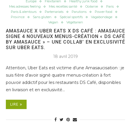
Europe
Flexitarien
Healthy junk food
Mes adresses feeling
Mes recettes santé
Océanie
Paris
Paris & alentours
Partenariats
Parutions
Power food
Province
Sans gluten
Spécial sportifs
Vagabondage
Vegan
Végétarien
AMASAUCE X UBER EATS X DS CAFÉ : AMASAUCE
SIGNE 4 NOUVEAUX MENUS-CRÉATION « DS CAFÉ
BY AMASAUCE » – UNE COLLAB’ EN EXCLUSIVITÉ
SUR UBER EATS.
18 avril 2019
Attention, Uber Eats est victime d’une Amasaucisation : je
suis fière d’avoir signé quatre menus-création à fort
pouvoir addictif pour les restaurants DS Café, disponibles
en livraison et en exclusivité…
LIRE