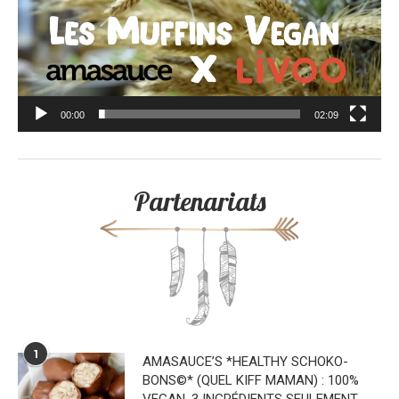
00:00
02:09
Partenariats
1
AMASAUCE’S *HEALTHY SCHOKO-
BONS©* (QUEL KIFF MAMAN) : 100%