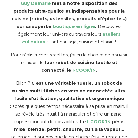
Guy Demarle
met à notre disposition des
produits ultra-qualité et indispensables pour la
cuisine (robots, ustensiles, produits d’épicerie…)
sur sa superbe
boutique en ligne
.
Découvrez
également leur univers au travers leurs
ateliers
culinaires
alliant partage, cuisine et plaisir !
Pour réaliser mes recettes, j’ai eu la chance de pouvoir
m’aider de
leur robot de cuisine tactile et
connecté, le
I-COOK’IN
.
Bilan ?
C
‘
est une véritable tuerie, un robot de
cuisine multi-tâches en version connectée ultra-
facile d’utilisation, qualitative et ergonomique
:
après quelques temps nécessaire à sa prise en main, il
se révèle très intuitif à manipuler et offre un panel
impressionnant de possibilités.
Le
I-COOK’IN
pèse,
mixe, blende, pétrit, chauffe, cuit à la vapeur…
tellement d’options que la prochaine fois, je tente une