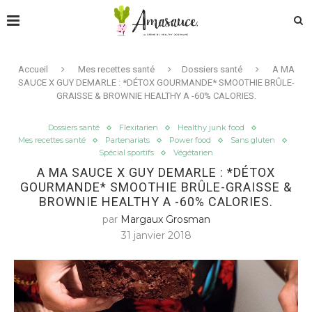
Accueil
Mes recettes santé
Dossiers santé
A MA
SAUCE X GUY DEMARLE : *DÉTOX GOURMANDE* SMOOTHIE BRÛLE-
GRAISSE & BROWNIE HEALTHY A -60% CALORIES.
Dossiers santé
Flexitarien
Healthy junk food
Mes recettes santé
Partenariats
Power food
Sans gluten
Spécial sportifs
Végétarien
A MA SAUCE X GUY DEMARLE : *DÉTOX
GOURMANDE* SMOOTHIE BRÛLE-GRAISSE &
BROWNIE HEALTHY A -60% CALORIES.
par
Margaux Grosman
31 janvier 2018