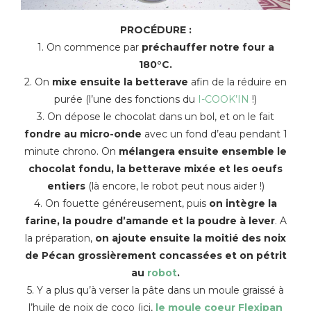
PROCÉDURE :
1. On commence par
préchauffer notre four a
180°C.
2. On
mixe ensuite la betterave
afin de la réduire en
purée (l’une des fonctions du
I-COOK’IN
!)
3. On dépose le chocolat dans un bol, et on le fait
fondre au micro-onde
avec un fond d’eau pendant 1
minute chrono. On
mélangera ensuite ensemble le
chocolat fondu, la betterave mixée et les oeufs
entiers
(là encore, le robot peut nous aider !)
4. On fouette généreusement, puis
on intègre la
farine, la poudre d’amande et la poudre à lever
. A
la préparation,
on ajoute ensuite la moitié des noix
de Pécan grossièrement concassées et on pétrit
au
robot
.
5. Y a plus qu’à verser la pâte dans un moule graissé à
l’huile de noix de coco (ici,
le moule coeur Flexipan