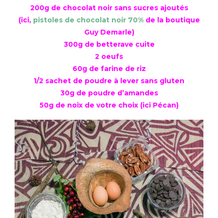
200g de chocolat noir sans sucres ajoutés
(ici,
pistoles de chocolat noir 70%
de la boutique
Guy Demarle)
300g de betterave cuite
2 oeufs
60g de farine de riz
1/2 sachet de poudre à lever sans gluten
30g de poudre d’amandes
50g de noix de votre choix (ici Pécan)