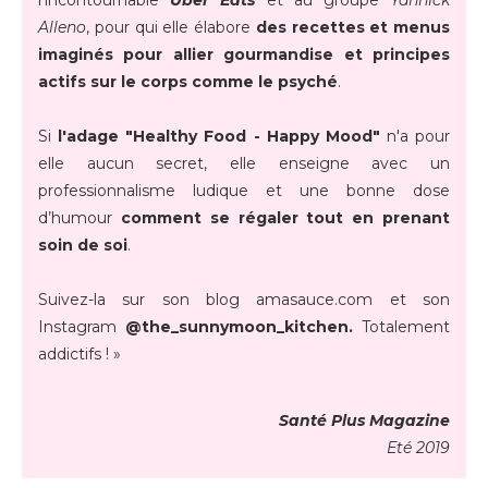
l’incontournable
Uber Eats
et au groupe
Yannick
Alleno
, pour qui elle élabore
des recettes et menus
imaginés pour allier gourmandise et principes
actifs sur le corps comme le psyché
.
Si
l'adage "Healthy Food - Happy Mood"
n'a pour
elle aucun secret, elle enseigne avec un
professionnalisme ludique et une bonne dose
d’humour
comment se régaler tout en prenant
soin de soi
.
Suivez-la sur son blog amasauce.com et son
Instagram
@the_sunnymoon_kitchen.
Totalement
addictifs ! »
Santé Plus Magazine
Eté 2019