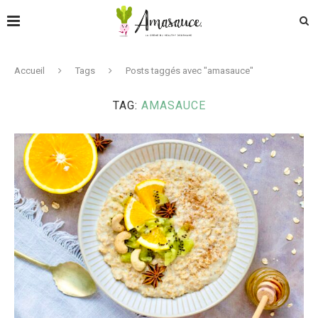
Accueil
Tags
Posts taggés avec "amasauce"
TAG:
AMASAUCE