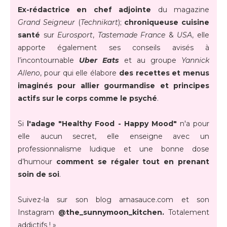
Ex-rédactrice en chef adjointe
du magazine
Grand Seigneur
(
Technikart
);
chroniqueuse cuisine
santé
sur
Eurosport
,
Tastemade France
&
USA
, elle
apporte également ses conseils avisés à
l’incontournable
Uber Eats
et au groupe
Yannick
Alleno
, pour qui elle élabore
des recettes et menus
imaginés pour allier gourmandise et principes
actifs sur le corps comme le psyché
.
Si
l'adage "Healthy Food - Happy Mood"
n'a pour
elle aucun secret, elle enseigne avec un
professionnalisme ludique et une bonne dose
d’humour
comment se régaler tout en prenant
soin de soi
.
Suivez-la sur son blog amasauce.com et son
Instagram
@the_sunnymoon_kitchen.
Totalement
addictifs ! »