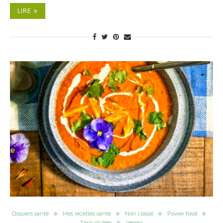
LIRE
Dossiers santé
Mes recettes santé
Non classé
Power food
Sans gluten
Vegan