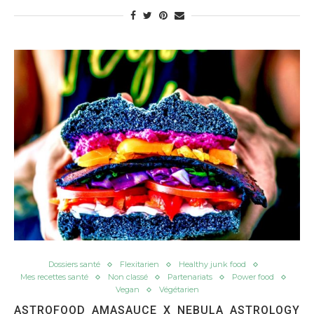
Dossiers santé
Flexitarien
Healthy junk food
Mes recettes santé
Non classé
Partenariats
Power food
Vegan
Végétarien
ASTROFOOD AMASAUCE X NEBULA ASTROLOGY