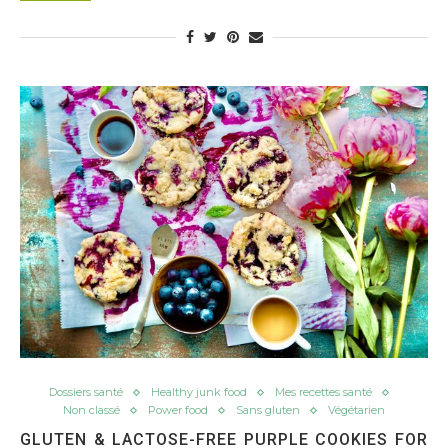
Dossiers santé
Healthy junk food
Mes recettes santé
Non classé
Power food
Sans gluten
Végétarien
GLUTEN & LACTOSE-FREE PURPLE COOKIES FOR