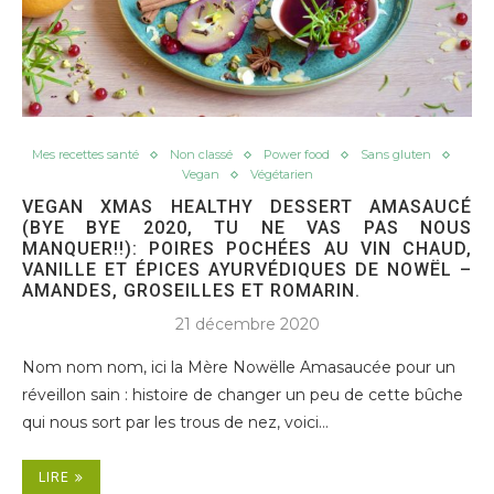
Mes recettes santé
Non classé
Power food
Sans gluten
Vegan
Végétarien
VEGAN XMAS HEALTHY DESSERT AMASAUCÉ
(BYE BYE 2020, TU NE VAS PAS NOUS
MANQUER!!): POIRES POCHÉES AU VIN CHAUD,
VANILLE ET ÉPICES AYURVÉDIQUES DE NOWËL –
AMANDES, GROSEILLES ET ROMARIN.
21 décembre 2020
Nom nom nom, ici la Mère Nowëlle Amasaucée pour un
réveillon sain : histoire de changer un peu de cette bûche
qui nous sort par les trous de nez, voici…
LIRE