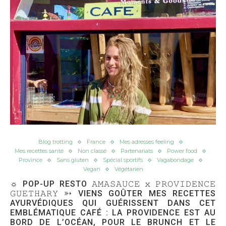
Blog trotting
France
Mes adresses feeling
Mes recettes santé
Non classé
Partenariats
Power food
Province
Sans gluten
Spécial sportifs
Vagabondage
Vegan
Végétarien
☼ POP-UP RESTO 𝙰𝙼𝙰𝚂𝙰𝚄𝙲𝙴 𝚡 𝙿𝚁𝙾𝚅𝙸𝙳𝙴𝙽𝙲𝙴
𝙶𝚄𝙴𝚃𝙷𝙰𝚁𝚈 ➳ VIENS GOÛTER MES RECETTES
AYURVÉDIQUES QUI GUÉRISSENT DANS CET
EMBLÉMATIQUE CAFÉ : LA PROVIDENCE EST AU
BORD DE L’OCÉAN, POUR LE BRUNCH ET LE