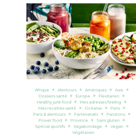
Afrique
Alentours
Amériques
Asie
Dossiers santé
Europe
Flexitarien
Healthy junk food
Mes adresses feeling
Mes recettes santé
Océanie
Paris
Paris & alentours
Partenariats
Parutions
Power food
Province
Sans gluten
Spécial sportifs
Vagabondage
Vegan
Végétarien