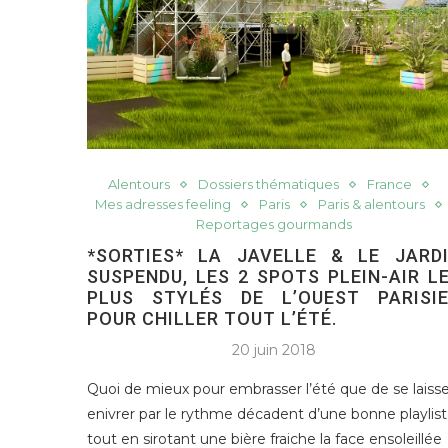
Alentours
Dossiers thématiques
France
Mes adresses feeling
Paris
Paris & alentours
Reportages gourmands
*SORTIES* LA JAVELLE & LE JARD
SUSPENDU, LES 2 SPOTS PLEIN-AIR L
PLUS STYLÉS DE L’OUEST PARISI
POUR CHILLER TOUT L’ÉTÉ.
20 juin 2018
Quoi de mieux pour embrasser l’été que de se laisse
enivrer par le rythme décadent d’une bonne playlist
tout en sirotant une bière fraiche la face ensoleillée