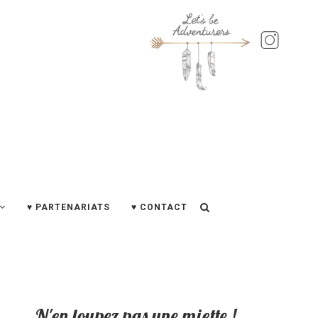
♥ PARTENARIATS
♥ CONTACT
N'en loupez pas une miette !