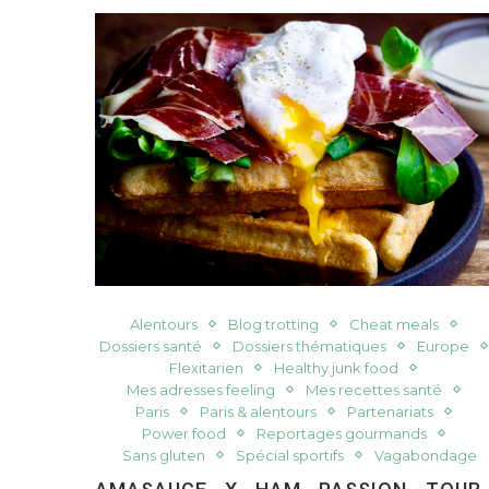
Alentours
Blog trotting
Cheat meals
Dossiers santé
Dossiers thématiques
Europe
Flexitarien
Healthy junk food
Mes adresses feeling
Mes recettes santé
Paris
Paris & alentours
Partenariats
Power food
Reportages gourmands
Sans gluten
Spécial sportifs
Vagabondage