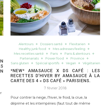
Alentours
Dossiers santé
Flexitarien
Healthy junk food
Mes adresses feeling
Mes recettes santé
Paris
Paris & alentours
Partenariats
Power food
Province
IN
Sans gluten
Spécial sportifs
Vegan
Végétarien
ES
*NEW* AMASAUCE X DS CAFÉ : LES
EN
RECETTES D’HIVER BY AMASAUCE À LA
CARTE DES 4 « DS CAFÉ » PARISIENS.
7 février 2018
r
Pour contrer la neige, l’hiver, le froid, la crue, la
déprime et les intempéries (faut tout de même