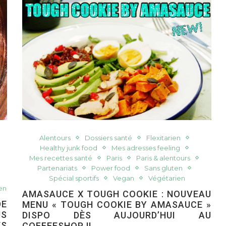
Alentours
Dossiers santé
Flexitarien
Healthy junk food
Mes adresses feeling
Mes recettes santé
Paris
Paris & alentours
Partenariats
Power food
Sans gluten
Spécial sportifs
Vegan
Végétarien
en
AMASAUCE X TOUGH COOKIE : NOUVEAU
DE
MENU « TOUGH COOKIE BY AMASAUCE »
US
DISPO DÈS AUJOURD’HUI AU
ES
COFFEESHOP !!