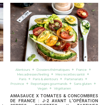
Alentours
Dossiers thématiques
France
Mes adresses feeling
Mes recettes santé
Paris
Paris & alentours
Partenariats
Province
Reportages gourmands
Sans gluten
Vegan
Végétarien
AMASAUCE X TOMATES & CONCOMBRES
DE FRANCE : J-2 AVANT L’OPÉRATION