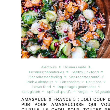
Alentours
Dossiers santé
Dossiers thématiques
Healthy junk food
Mes adresses feeling
Mes recettes santé
Paris & alentours
Partenariats
Parutions
Power food
Reportages gourmands
Sans gluten
Spécial sportifs
Vegan
Végétari
AMASAUCE X FRANCE 5 : JOLI COUP 
PUB POUR AMASAUCISSE QUI VO
CUISINE LE CHOU SOUS TOUTES S