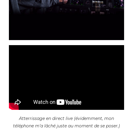
Atterrissage en direct live (évidemment, mon
téléphone m’a lâché juste au moment de se poser.)