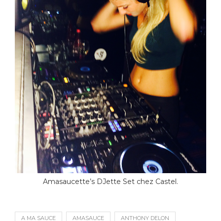
Amasaucette’s DJette Set chez Castel.
A MA SAUCE
AMASAUCE
ANTHONY DELON