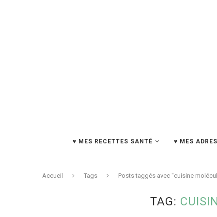
♥ MES RECETTES SANTÉ
♥ MES ADRES
Accueil
Tags
Posts taggés avec "cuisine molécul
TAG:
CUISI