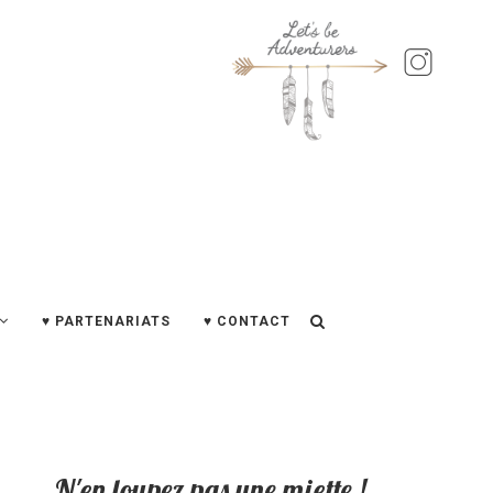
♥ PARTENARIATS
♥ CONTACT
N'en loupez pas une miette !