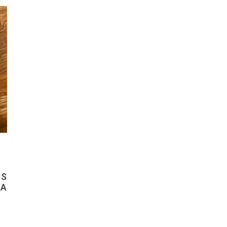
US
 A