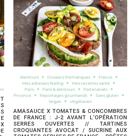
Alentours
Dossiers thématiques
France
Mes adresses feeling
Mes recettes santé
en
Paris
Paris & alentours
Partenariats
Province
Reportages gourmands
Sans gluten
NT
Vegan
Végétarien
ES
AMASAUCE X TOMATES & CONCOMBRES
S
DE FRANCE : J-2 AVANT L’OPÉRATION
TE
SERRES OUVERTES // TARTINES
X
CROQUANTES AVOCAT / SUCRINE AUX
DE