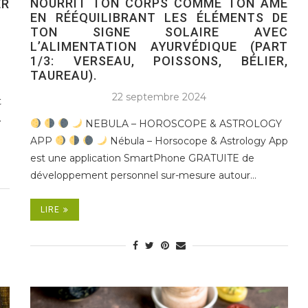
NOURRIT TON CORPS COMME TON ÂME
ER
EN RÉÉQUILIBRANT LES ÉLÉMENTS DE
TON SIGNE SOLAIRE AVEC
L’ALIMENTATION AYURVÉDIQUE (PART
1/3: VERSEAU, POISSONS, BÉLIER,
TAUREAU).
22 septembre 2024
t
…
NEBULA – HOROSCOPE & ASTROLOGY
APP
Nébula – Horsocope & Astrology App
est une application SmartPhone GRATUITE de
développement personnel sur-mesure autour…
LIRE