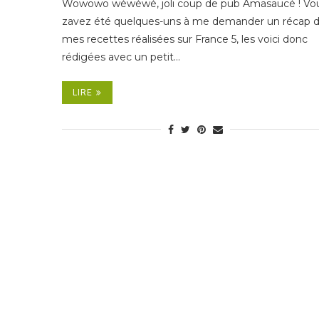
Wowowo wéwéwé, joli coup de pub Amasaucé ! Vo
zavez été quelques-uns à me demander un récap 
mes recettes réalisées sur France 5, les voici donc
rédigées avec un petit…
LIRE