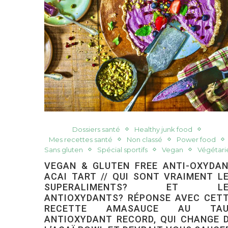
Dossiers santé
Healthy junk food
Mes recettes santé
Non classé
Power food
Sans gluten
Spécial sportifs
Vegan
Végétari
VEGAN & GLUTEN FREE ANTI-OXYDA
ACAI TART // QUI SONT VRAIMENT L
SUPERALIMENTS? ET LE
ANTIOXYDANTS? RÉPONSE AVEC CET
RECETTE AMASAUCE AU TAU
ANTIOXYDANT RECORD, QUI CHANGE 