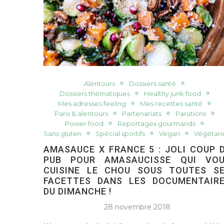
Alentours
Dossiers santé
Dossiers thématiques
Healthy junk food
Mes adresses feeling
Mes recettes santé
Paris & alentours
Partenariats
Parutions
Power food
Reportages gourmands
Sans gluten
Spécial sportifs
Vegan
Végétari
AMASAUCE X FRANCE 5 : JOLI COUP 
PUB POUR AMASAUCISSE QUI VO
CUISINE LE CHOU SOUS TOUTES S
FACETTES DANS LES DOCUMENTAIR
DU DIMANCHE !
28 novembre 2018