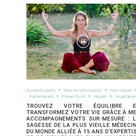
Dossiers santé
Mes recettes santé
Non classé
Partenariats
Power food
Vegan
Végétarie
TROUVEZ VOTRE ÉQUILIBRE E
TRANSFORMEZ VOTRE VIE GRÂCE À M
ACCOMPAGNEMENTS SUR-MESURE : 
SAGESSE DE LA PLUS VIEILLE MÉDECI
DU MONDE ALLIÉE À 15 ANS D’EXPERTI