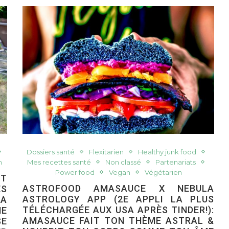
Dossiers santé
Flexitarien
Healthy junk food
n
Mes recettes santé
Non classé
Partenariats
Power food
Vegan
Végétarien
T
ASTROFOOD AMASAUCE X NEBULA
ES
ASTROLOGY APP (2E APPLI LA PLUS
LA
TÉLÉCHARGÉE AUX USA APRÈS TINDER!):
NE
AMASAUCE FAIT TON THÈME ASTRAL &
SE