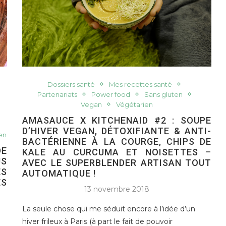
Dossiers santé
Mes recettes santé
Partenariats
Power food
Sans gluten
Vegan
Végétarien
AMASAUCE X KITCHENAID #2 : SOUPE
D’HIVER VEGAN, DÉTOXIFIANTE & ANTI-
en
BACTÉRIENNE À LA COURGE, CHIPS DE
DE
KALE AU CURCUMA ET NOISETTES –
US
AVEC LE SUPERBLENDER ARTISAN TOUT
ES
AUTOMATIQUE !
ES
13 novembre 2018
La seule chose qui me séduit encore à l’idée d’un
hiver frileux à Paris (à part le fait de pouvoir