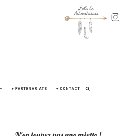
♥ PARTENARIATS
♥ CONTACT
N'en loupez pas une miette !