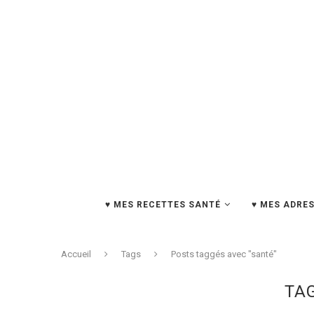
♥ MES RECETTES SANTÉ
♥ MES ADRES
Accueil
Tags
Posts taggés avec "santé"
TA