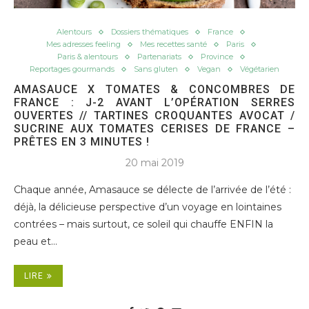
Alentours
Dossiers thématiques
France
Mes adresses feeling
Mes recettes santé
Paris
Paris & alentours
Partenariats
Province
Reportages gourmands
Sans gluten
Vegan
Végétarien
AMASAUCE X TOMATES & CONCOMBRES DE
FRANCE : J-2 AVANT L’OPÉRATION SERRES
OUVERTES // TARTINES CROQUANTES AVOCAT /
SUCRINE AUX TOMATES CERISES DE FRANCE –
PRÊTES EN 3 MINUTES !
20 mai 2019
Chaque année, Amasauce se délecte de l’arrivée de l’été :
déjà, la délicieuse perspective d’un voyage en lointaines
contrées – mais surtout, ce soleil qui chauffe ENFIN la
peau et…
LIRE