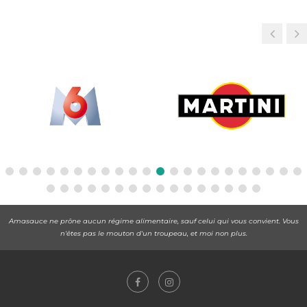
Amasauce ne prône aucun régime alimentaire, sauf celui qui vous convient. Vous
n'êtes pas le mouton d'un troupeau, et moi non plus.