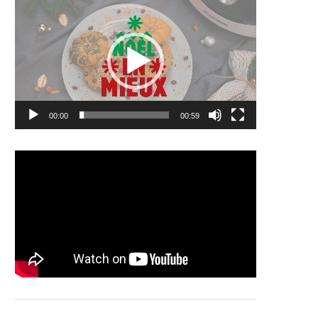
vidéo
00:00
00:59