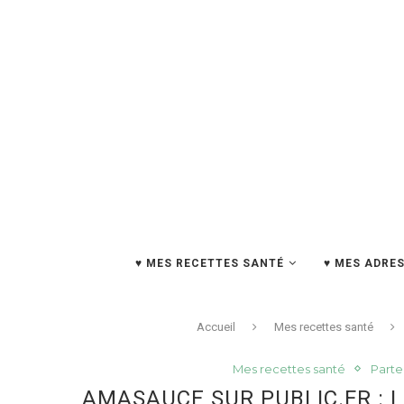
♥ MES RECETTES SANTÉ
♥ MES ADRES
Accueil
Mes recettes santé
Mes recettes santé
Parte
AMASAUCE SUR PUBLIC.FR : 