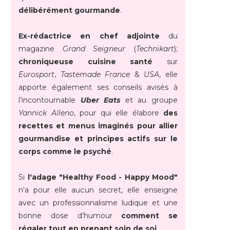
délibérément gourmande
.
Ex-rédactrice en chef adjointe
du
magazine
Grand Seigneur
(
Technikart
);
chroniqueuse cuisine santé
sur
Eurosport
,
Tastemade France
&
USA
, elle
apporte également ses conseils avisés à
l’incontournable
Uber Eats
et au groupe
Yannick Alleno
, pour qui elle élabore
des
recettes et menus imaginés pour allier
gourmandise et principes actifs sur le
corps comme le psyché
.
Si
l'adage "Healthy Food - Happy Mood"
n'a pour elle aucun secret, elle enseigne
avec un professionnalisme ludique et une
bonne dose d’humour
comment se
régaler tout en prenant soin de soi
.