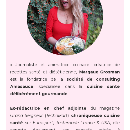
« Journaliste et animatrice culinaire, créatrice de
recettes santé et diététicienne,
Margaux Grosman
est la fondatrice de la
société de consulting
Amasauce
, spécialisée dans la
cuisine santé
délibérément gourmande
.
Ex-rédactrice en chef adjointe
du magazine
Grand Seigneur
(
Technikart
);
chroniqueuse cuisine
santé
sur
Eurosport
,
Tastemade France
&
USA
, elle
apporte également ses conseils avisés à