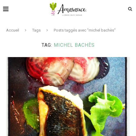
Accueil
Tags
Posts taggés avec "michel bachès"
TAG:
MICHEL BACHÈS