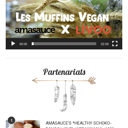
00:00
02:09
Partenariats
1
AMASAUCE’S *HEALTHY SCHOKO-