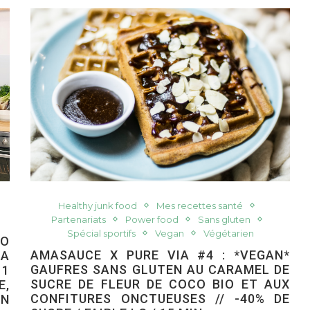
Healthy junk food
Mes recettes santé
Partenariats
Power food
Sans gluten
Spécial sportifs
Vegan
Végétarien
ÉO
AMASAUCE X PURE VIA #4 : *VEGAN*
MA
GAUFRES SANS GLUTEN AU CARAMEL DE
 1
SUCRE DE FLEUR DE COCO BIO ET AUX
E,
CONFITURES ONCTUEUSES // -40% DE
RN