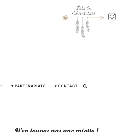
♥ PARTENARIATS
♥ CONTACT
N'en loupez pas une miette !