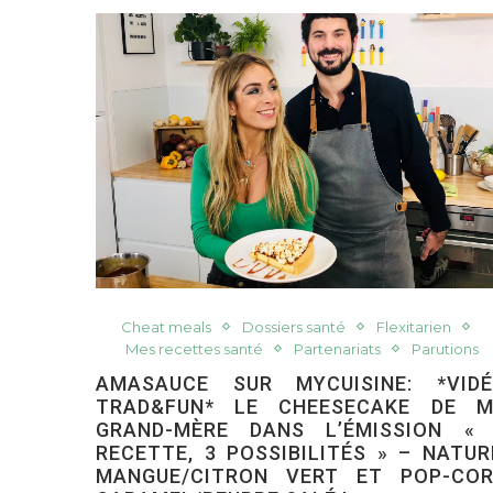
Cheat meals
Dossiers santé
Flexitarien
Mes recettes santé
Partenariats
Parutions
AMASAUCE SUR MYCUISINE: *VID
TRAD&FUN* LE CHEESECAKE DE 
GRAND-MÈRE DANS L’ÉMISSION «
RECETTE, 3 POSSIBILITÉS » – NATUR
MANGUE/CITRON VERT ET POP-CO