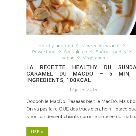
Healthy junk food
Mes recettes santé
Power food
Sans gluten
Spécial sportifs
Vegan
Végétarien
LA RECETTE HEALTHY DU SUND
CARAMEL DU MACDO – 5 MIN, 
INGREDIENTS, 100KCAL
12 juillet 2016
Oooooh le MacDo. Paaaaas bien le MacDo. Mais bo
On va pas faire QUE des trucs bien, hein – parce qu
sinon, on devient chiants comme la rosée du matin
LIRE