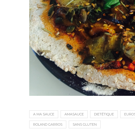
A MA SAUCE
AMASAUCE
DIETÉTIQUE
EURO
ROLAND GARROS
SANS GLUTEN