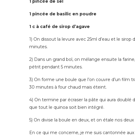
1 pincée de sel
1 pincée de basilic en poudre
1 c à café de sirop d’agave
1) On dissout la levure avec 25ml d’eau et le siro
minutes.
2) Dans un grand bol, on mélange ensuite la farine, le 
pétrit pendant 5 minutes.
3) On forme une boule que l’on couvre d’un film t
30 minutes à four chaud mais éteint.
4) On termine par écraser la pâte qui aura doublé d
que tout le quinoa soit bien intégré.
5) On divise la boule en deux, et on étale nos deu
En ce qui me concerne, je me suis cantonnée aux 