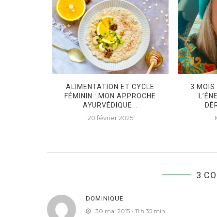
SE-FREE
ALIMENTATION ET CYCLE
3 MOIS
ES FOR
FÉMININ : MON APPROCHE
L’ÉN
 ET...
AYURVÉDIQUE...
DÉR
2020
20 février 2025
3 C
DOMINIQUE
30 mai 2015 - 11 h 35 min