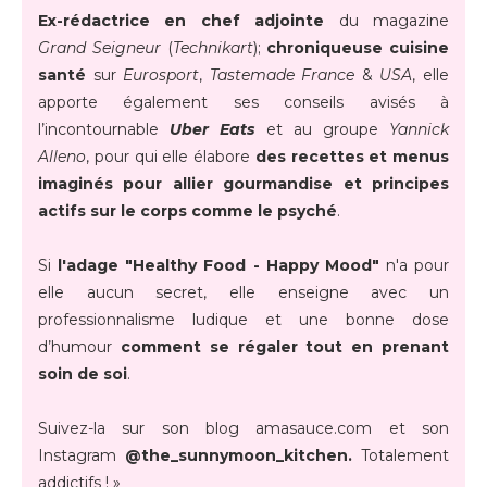
Ex-rédactrice en chef adjointe
du magazine
Grand Seigneur
(
Technikart
);
chroniqueuse cuisine
santé
sur
Eurosport
,
Tastemade France
&
USA
, elle
apporte également ses conseils avisés à
l’incontournable
Uber Eats
et au groupe
Yannick
Alleno
, pour qui elle élabore
des recettes et menus
imaginés pour allier gourmandise et principes
actifs sur le corps comme le psyché
.
Si
l'adage "Healthy Food - Happy Mood"
n'a pour
elle aucun secret, elle enseigne avec un
professionnalisme ludique et une bonne dose
d’humour
comment se régaler tout en prenant
soin de soi
.
Suivez-la sur son blog amasauce.com et son
Instagram
@the_sunnymoon_kitchen.
Totalement
addictifs ! »