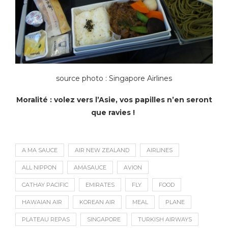
source photo : Singapore Airlines
Moralité : volez vers l’Asie, vos papilles n’en seront
que ravies !
A MA SAUCE
AIR NEW ZEALAND
AIRLINES
ALL NIPPON
AMASAUCE
AVION
CATHAY PACIFIC
EMIRATES
FLY
FOOD
HAWAIAN AIR
KOREAN AIR
MEAL
PLANE
PLATEAU REPAS
SINGAPORE
TURKISH AIRWAYS