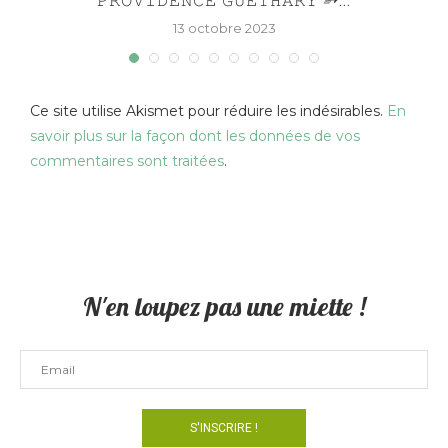
𝙿𝚁𝙾𝚅𝙸𝙳𝙴𝙽𝙲𝙴 𝙶𝚄𝙴𝚃𝙷𝙰𝚁𝚈 ➳...
13 octobre 2023
Ce site utilise Akismet pour réduire les indésirables.
En
savoir plus sur la façon dont les données de vos
commentaires sont traitées
.
N'en loupez pas une miette !