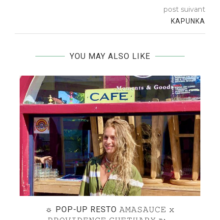
post suivant
KAPUNKA
YOU MAY ALSO LIKE
DE
☼ POP-UP RESTO 𝙰𝙼𝙰𝚂𝙰𝚄𝙲𝙴 𝚡
P