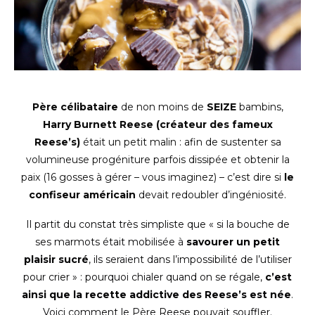
Père célibataire
de non moins de
SEIZE
bambins,
Harry Burnett Reese (créateur des fameux
Reese’s)
était un petit malin : afin de sustenter sa
volumineuse progéniture parfois dissipée et obtenir la
paix (16 gosses à gérer – vous imaginez) – c’est dire si
le
confiseur américain
devait redoubler d’ingéniosité.
Il partit du constat très simpliste que « si la bouche de
ses marmots était mobilisée à
savourer un petit
plaisir sucré
, ils seraient dans l’impossibilité de l’utiliser
pour crier » : pourquoi chialer quand on se régale,
c’est
ainsi que la
recette addictive des Reese’s est née
.
Voici comment le Père Reese pouvait souffler.