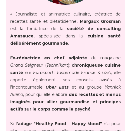
« Journaliste et animatrice culinaire, créatrice de
recettes santé et diététicienne,
Margaux Grosman
est la fondatrice de la
société de consulting
Amasauce
, spécialisée dans la
cuisine santé
délibérément gourmande
.
Ex-rédactrice en chef adjointe
du magazine
Grand Seigneur
(
Technikart
);
chroniqueuse cuisine
santé
sur
Eurosport
,
Tastemade France
&
USA
, elle
apporte également ses conseils avisés à
l’incontournable
Uber Eats
et au groupe
Yannick
Alleno
, pour qui elle élabore
des recettes et menus
imaginés pour allier gourmandise et principes
actifs sur le corps comme le psyché
.
Si
l'adage "Healthy Food - Happy Mood"
n'a pour
elle aucun secret, elle enseigne avec un