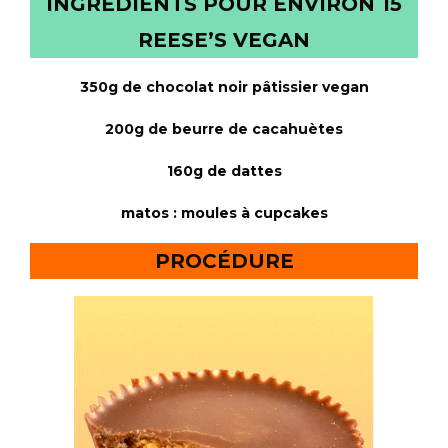
INGRÉDIENTS POUR ENVIRON 15
REESE’S VEGAN
350g de chocolat noir pâtissier vegan
200g de beurre de cacahuètes
160g de dattes
matos : moules à cupcakes
PROCÉDURE