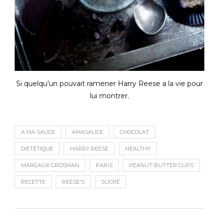
Si quelqu’un pouvait ramener Harry Reese a la vie pour
lui montrer.
A MA SAUCE
AMASAUCE
CHOCOLAT
DIETÉTIQUE
HARRY REESE
HEALTHY
MARGAUX GROSMAN
PARIS
PEANUT BUTTER CUPS
RECETTE
REESE'S
SUCRÉ