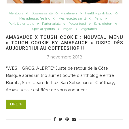
Alentours
Dossiers santé
Flexitarien
Healthy junk food
Mes adresses feeling
Mes recettes santé
Paris
Paris & alentours
Partenariats
Power food
Sans gluten
Spécial sportifs
Vegan
Végétarien
AMASAUCE X TOUGH COOKIE : NOUVEAU MENU
« TOUGH COOKIE BY AMASAUCE » DISPO DÈS
AUJOURD’HUI AU COFFEESHOP !!
7 novembre 2018
*WESH GROS, ALERTE* Juste de retour de la Côte
Basque après un trip surf et bouffe d’anthologie entre
Biarritz, Saint-Jean-de-Luz, San Sebastian et Guéthary,
Amasaucisse est fière de vous annoncer…
LIRE