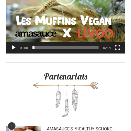
00:00
02:09
Partenariats
1
AMASAUCE’S *HEALTHY SCHOKO-