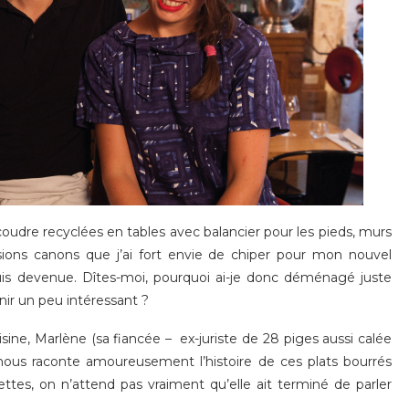
à coudre recyclées en tables avec balancier pour les pieds, murs
nsions canons que j’ai fort envie de chiper pour mon nouvel
uis devenue. Dîtes-moi, pourquoi ai-je donc déménagé juste
ir un peu intéressant ?
sine, Marlène (sa fiancée – ex-juriste de 28 piges aussi calée
 nous raconte amoureusement l’histoire de ces plats bourrés
ettes, on n’attend pas vraiment qu’elle ait terminé de parler