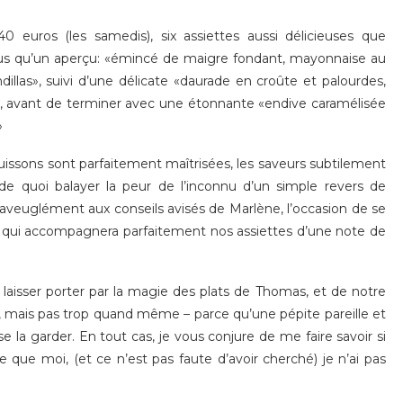
 euros (les samedis), six assiettes aussi délicieuses que
plus qu’un aperçu: «émincé de maigre fondant, mayonnaise au
illas», suivi d’une délicate «daurade en croûte et palourdes,
, avant de terminer avec une étonnante «endive caramélisée
»
cuissons sont parfaitement maîtrisées, les saveurs subtilement
e quoi balayer la peur de l’inconnu d’un simple revers de
a aveuglément aux conseils avisés de Marlène, l’occasion de se
 qui accompagnera parfaitement nos assiettes d’une note de
 se laisser porter par la magie des plats de Thomas, et de notre
c, mais pas trop quand même – parce qu’une pépite pareille et
e la garder. En tout cas, je vous conjure de me faire savoir si
e que moi, (et ce n’est pas faute d’avoir cherché) je n’ai pas