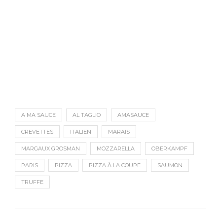
A MA SAUCE
AL TAGLIO
AMASAUCE
CREVETTES
ITALIEN
MARAIS
MARGAUX GROSMAN
MOZZARELLA
OBERKAMPF
PARIS
PIZZA
PIZZA À LA COUPE
SAUMON
TRUFFE