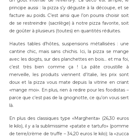
un goût intense de reviens-y. La déco est simple, le
principe aussi : la pizza s’y déguste à la découpe, et se
facture au poids. C’est ainsi que l’on pourra choisir soit
de se restreindre (sacrilège) à notre pizza favorite, soit
de goûter à plusieurs (toutes) en quantités réduites.
Hautes tables d’hôtes, suspensions métallisées : une
cantine chic, mais sans chichis. Ici, la pizza se mange
avec les doigts, sur des planchettes en bois… et ma foi,
c’est très bien comme ça ! La pâte croustille à
merveille, les produits viennent d’Italie, les prix sont
doux et la pizza vous mate depuis la vitrine en criant
«mange moi». En plus, rien à redire pour les foodistas –
parce que c’est pas de la gnognotte, ce qu’on vous sert
là.
En plus des classiques type «Margherita» (26,30 euros
le kilo), il y a la sublimissime «patate e tartufo» (pomme
de terre/crème de truffe – 34,20 euros le kilo); la «zucca