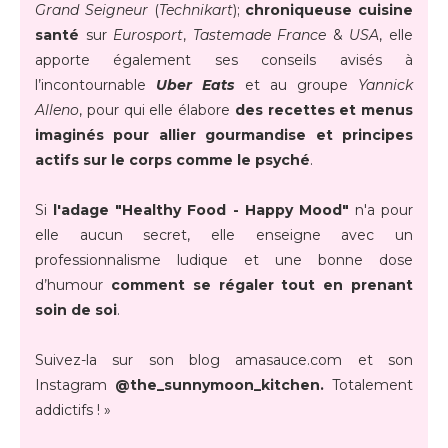
Grand Seigneur
(
Technikart
);
chroniqueuse cuisine
santé
sur
Eurosport
,
Tastemade France
&
USA
, elle
apporte également ses conseils avisés à
l’incontournable
Uber Eats
et au groupe
Yannick
Alleno
, pour qui elle élabore
des recettes et menus
imaginés pour allier gourmandise et principes
actifs sur le corps comme le psyché
.
Si
l'adage "Healthy Food - Happy Mood"
n'a pour
elle aucun secret, elle enseigne avec un
professionnalisme ludique et une bonne dose
d’humour
comment se régaler tout en prenant
soin de soi
.
Suivez-la sur son blog amasauce.com et son
Instagram
@the_sunnymoon_kitchen.
Totalement
addictifs ! »