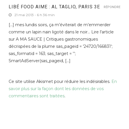
LIBÉ FOOD AIME : AL TAGLIO, PARIS 3E
RÉPONDRE
21 mai 2013 - 6 h 36 min
[…] mes lundis soirs, ça m’éviterait de m’emmerder
comme un lapin nain ligoté dans le noir… Lire l'article
sur A MA SAUCE | Critiques gastronomiques
décrispées de la plume sas_pageid = '24720/166831';
sas_formatid = 163; sas_target = '';
SmartAdServer(sas_pageid, […]
Ce site utilise Akismet pour réduire les indésirables.
En
savoir plus sur la façon dont les données de vos
commentaires sont traitées
.