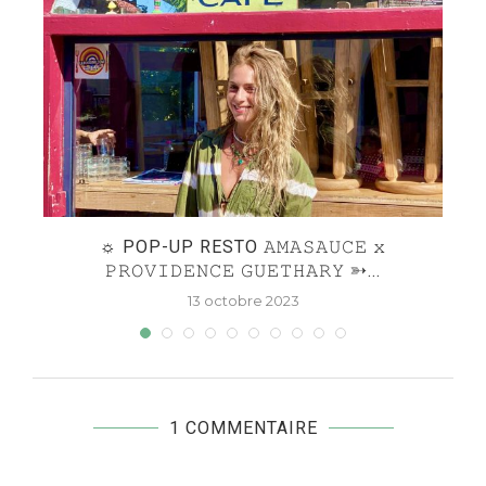
DE
☼ POP-UP RESTO 𝙰𝙼𝙰𝚂𝙰𝚄𝙲𝙴 𝚡
P
𝙿𝚁𝙾𝚅𝙸𝙳𝙴𝙽𝙲𝙴 𝙶𝚄𝙴𝚃𝙷𝙰𝚁𝚈 ➳...
13 octobre 2023
1 COMMENTAIRE