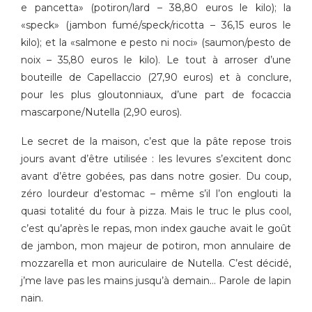
e pancetta» (potiron/lard – 38,80 euros le kilo); la
«speck» (jambon fumé/speck/ricotta – 36,15 euros le
kilo); et la «salmone e pesto ni noci» (saumon/pesto de
noix – 35,80 euros le kilo). Le tout à arroser d’une
bouteille de Capellaccio (27,90 euros) et à conclure,
pour les plus gloutonniaux, d’une part de focaccia
mascarpone/Nutella (2,90 euros).
Le secret de la maison, c’est que la pâte repose trois
jours avant d’être utilisée : les levures s’excitent donc
avant d’être gobées, pas dans notre gosier. Du coup,
zéro lourdeur d’estomac – même s’il l’on englouti la
quasi totalité du four à pizza. Mais le truc le plus cool,
c’est qu’après le repas, mon index gauche avait le goût
de jambon, mon majeur de potiron, mon annulaire de
mozzarella et mon auriculaire de Nutella. C’est décidé,
j’me lave pas les mains jusqu’à demain… Parole de lapin
nain.