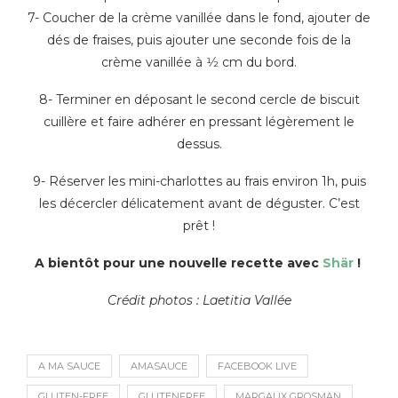
7- Coucher de la crème vanillée dans le fond, ajouter de
dés de fraises, puis ajouter une seconde fois de la
crème vanillée à 1⁄2 cm du bord.
8- Terminer en déposant le second cercle de biscuit
cuillère et faire adhérer en pressant légèrement le
dessus.
9- Réserver les mini-charlottes au frais environ 1h, puis
les décercler délicatement avant de déguster. C’est
prêt !
A bientôt pour une nouvelle recette avec
Shär
!
Crédit photos : Laetitia Vallée
A MA SAUCE
AMASAUCE
FACEBOOK LIVE
GLUTEN-FREE
GLUTENFREE
MARGAUX GROSMAN