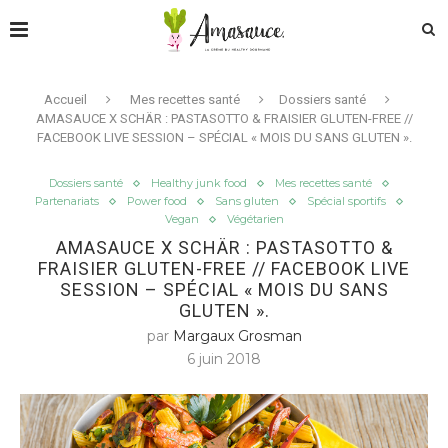
Accueil
Mes recettes santé
Dossiers santé
AMASAUCE X SCHÄR : PASTASOTTO & FRAISIER GLUTEN-FREE //
FACEBOOK LIVE SESSION – SPÉCIAL « MOIS DU SANS GLUTEN ».
Dossiers santé
Healthy junk food
Mes recettes santé
Partenariats
Power food
Sans gluten
Spécial sportifs
Vegan
Végétarien
AMASAUCE X SCHÄR : PASTASOTTO &
FRAISIER GLUTEN-FREE // FACEBOOK LIVE
SESSION – SPÉCIAL « MOIS DU SANS
GLUTEN ».
par
Margaux Grosman
6 juin 2018