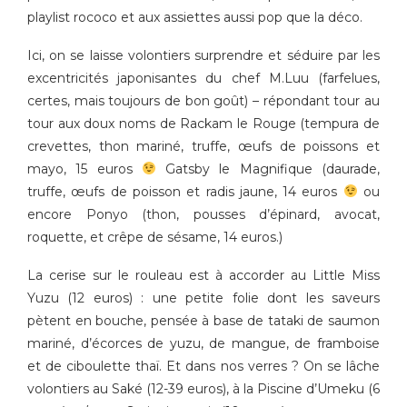
playlist rococo et aux assiettes aussi pop que la déco.
Ici, on se laisse volontiers surprendre et séduire par les
excentricités japonisantes du chef M.Luu (farfelues,
certes, mais toujours de bon goût) – répondant tour au
tour aux doux noms de Rackam le Rouge (tempura de
crevettes, thon mariné, truffe, œufs de poissons et
mayo, 15 euros
Gatsby le Magnifique (daurade,
truffe, œufs de poisson et radis jaune, 14 euros
ou
encore Ponyo (thon, pousses d’épinard, avocat,
roquette, et crêpe de sésame, 14 euros.)
La cerise sur le rouleau est à accorder au Little Miss
Yuzu (12 euros) : une petite folie dont les saveurs
pètent en bouche, pensée à base de tataki de saumon
mariné, d’écorces de yuzu, de mangue, de framboise
et de ciboulette thaï. Et dans nos verres ? On se lâche
volontiers au Saké (12-39 euros), à la Piscine d’Umeku (6