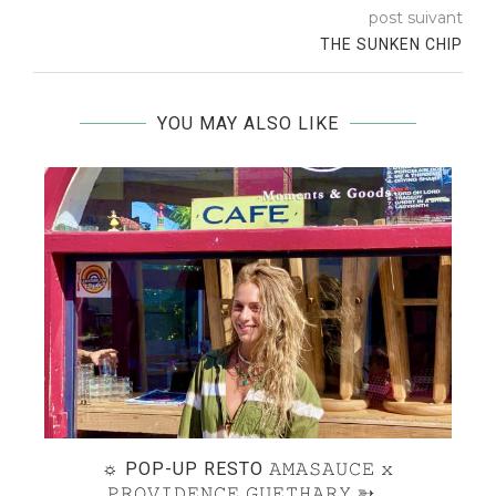
post suivant
THE SUNKEN CHIP
YOU MAY ALSO LIKE
DE
☼ POP-UP RESTO 𝙰𝙼𝙰𝚂𝙰𝚄𝙲𝙴 𝚡
P
𝙿𝚁𝙾𝚅𝙸𝙳𝙴𝙽𝙲𝙴 𝙶𝚄𝙴𝚃𝙷𝙰𝚁𝚈 ➳...