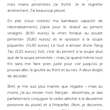
mes mains pimentées j’ai frotté. Je le regrette
amèrement. J’ai beaucoup pleuré.
En plat (vous noterez ma kamikaze capacité de
rebondissement,) j’opte pour le «bœuf au piment
vinaigré» (8,90 euros;) la «mini fondue au poulet
pimenté» (15,80 euros;) et le «poisson à la soupe
piquante» (14,90 euros.) Le tout à arroser d’une Tsing
Tao (3,20 euros.) Soit, c’est du piment à la soupe plus
que de la soupe pimentée – mais j’ai quand même tout
fini sans me faire prier, juste pour voir jusqu’où je
pouvais aller, la goutte au front et au nez. A deux doigts
de décéder.
Bref, je me suis plus marrée que régalée – mais au
moins, j’ai pu réviser mon français : désormais, je sais
parfaitement conjuguer le verbe allécher à la deuxième
personne du pluriel, et à l’imparfait. (Non, je déconne,