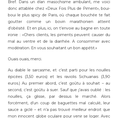
Bref. Dans un élan masochisme ambulant, me voici
donc attablée chez «Deux Fois Plus de Piment», boui-
boui le plus spicy de Paris, où chaque bouchée te fait
goutter comme un bovin marathonien atteint
d’obésité. Et en plus, ici, on t’envoie au bagne en toute
ironie : «Chers clients, les piments peuvent causer du
mal au ventre et de la diarrhée. A consommer avec
modération. En vous souhaitant un bon appétit.»
Ouais ouais, merci.
Au diable le sarcasme, et c’est parti pour les nouilles
épicées (3,50 euros) et les raviolis Sichuanais (3,90
euros.) Au premier abord, c’est goûtu à souhait – au
second, c’est goûtu à suer. Sauf que j’avais oublié : les
nouilles, ça glisse, par dessus le marché. Alors
forcément, d’un coup de baguettes mal calculé, leur
sauce a giclé – et n’a pas trouvé meilleur endroit que
mon innocent globe oculaire pour venir se loger. Avec