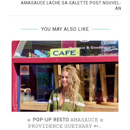
AMASAUCE LACHE SA GALETTE POST NOUVEL-
AN
YOU MAY ALSO LIKE
DE
☼ POP-UP RESTO 𝙰𝙼𝙰𝚂𝙰𝚄𝙲𝙴 𝚡
P
𝙿𝚁𝙾𝚅𝙸𝙳𝙴𝙽𝙲𝙴 𝙶𝚄𝙴𝚃𝙷𝙰𝚁𝚈 ➳...