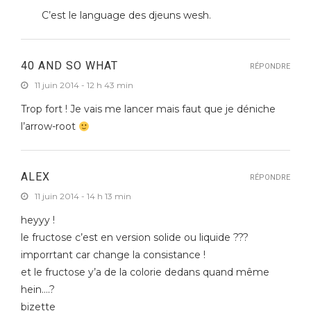
C’est le language des djeuns wesh.
40 AND SO WHAT
RÉPONDRE
11 juin 2014 - 12 h 43 min
Trop fort ! Je vais me lancer mais faut que je déniche
l’arrow-root
ALEX
RÉPONDRE
11 juin 2014 - 14 h 13 min
heyyy !
le fructose c’est en version solide ou liquide ???
imporrtant car change la consistance !
et le fructose y’a de la colorie dedans quand même
hein….?
bizette