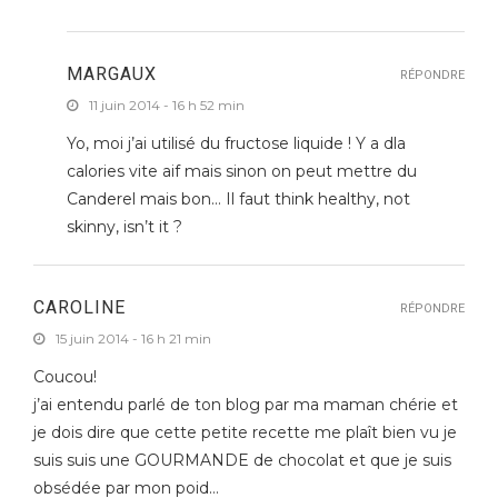
MARGAUX
RÉPONDRE
11 juin 2014 - 16 h 52 min
Yo, moi j’ai utilisé du fructose liquide ! Y a dla
calories vite aif mais sinon on peut mettre du
Canderel mais bon… Il faut think healthy, not
skinny, isn’t it ?
CAROLINE
RÉPONDRE
15 juin 2014 - 16 h 21 min
Coucou!
j’ai entendu parlé de ton blog par ma maman chérie et
je dois dire que cette petite recette me plaît bien vu je
suis suis une GOURMANDE de chocolat et que je suis
obsédée par mon poid…