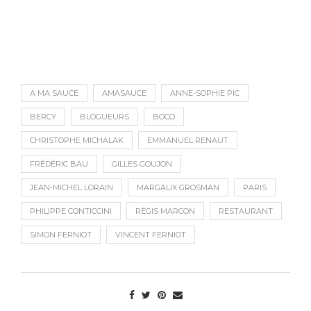
A MA SAUCE
AMASAUCE
ANNE-SOPHIE PIC
BERCY
BLOGUEURS
BOCO
CHRISTOPHE MICHALAK
EMMANUEL RENAUT
FRÉDÉRIC BAU
GILLES GOUJON
JEAN-MICHEL LORAIN
MARGAUX GROSMAN
PARIS
PHILIPPE CONTICCINI
RÉGIS MARCON
RESTAURANT
SIMON FERNIOT
VINCENT FERNIOT