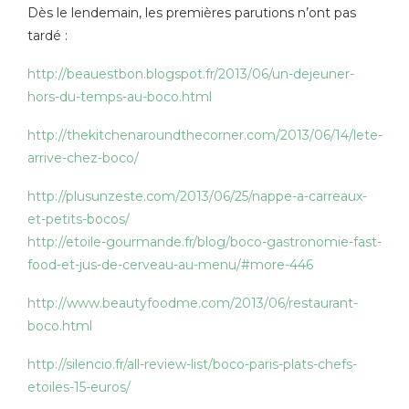
Dès le lendemain, les premières parutions n’ont pas
tardé :
http://beauestbon.blogspot.fr/2013/06/un-dejeuner-
hors-du-temps-au-boco.html
http://thekitchenaroundthecorner.com/2013/06/14/lete-
arrive-chez-boco/
http://plusunzeste.com/2013/06/25/nappe-a-carreaux-
et-petits-bocos/
http://etoile-gourmande.fr/
blog/boco-gastronomie-fast-
food-et-jus-de-cerveau-au-
menu/#more-446
http://www.beautyfoodme.com/
2013/06/restaurant-
boco.html
http://silencio.fr/all-review-
list/boco-paris-plats-chefs-
etoiles-15-euros/